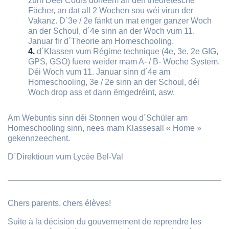
zum Deel Cours doheem an den theoretesche
Fächer, an dat all 2 Wochen sou wéi virun der
Vakanz. D´3e / 2e fänkt un mat enger ganzer Woch
an der Schoul, d´4e sinn an der Woch vum 11.
Januar fir d´Theorie am Homeschooling.
d´Klassen vum Régime technique (4e, 3e, 2e GIG,
GPS, GSO) fuere weider mam A- / B- Woche System.
Déi Woch vum 11. Januar sinn d´4e am
Homeschooling, 3e / 2e sinn an der Schoul, déi
Woch drop ass et dann ëmgedréint, asw.
Am Webuntis sinn déi Stonnen wou d´Schüler am
Homeschooling sinn, nees mam Klassesall « Home »
gekennzeechent.
D´Direktioun vum Lycée Bel-Val
Chers parents, chers élèves!
Suite à la décision du gouvernement de reprendre les