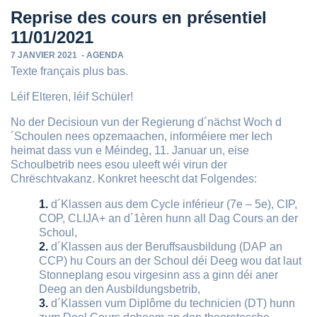
Reprise des cours en présentiel
11/01/2021
7 JANVIER 2021
-
AGENDA
Texte français plus bas.
Léif Elteren, léif Schüler!
No der Decisioun vun der Regierung d´nächst Woch d
´Schoulen nees opzemaachen, informéiere mer Iech
heimat dass vun e Méindeg, 11. Januar un, eise
Schoulbetrib nees esou uleeft wéi virun der
Chrëschtvakanz. Konkret heescht dat Folgendes:
d´Klassen aus dem Cycle inférieur (7e – 5e), CIP,
COP, CLIJA+ an d´1èren hunn all Dag Cours an der
Schoul,
d´Klassen aus der Beruffsausbildung (DAP an
CCP) hu Cours an der Schoul déi Deeg wou dat laut
Stonneplang esou virgesinn ass a ginn déi aner
Deeg an den Ausbildungsbetrib,
d´Klassen vum Diplôme du technicien (DT) hunn