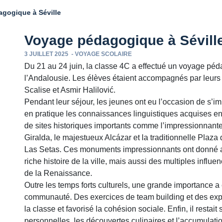
gogique à Séville
Voyage pédagogique à Sévill
3 JUILLET 2025
-
VOYAGE SCOLAIRE
Du 21 au 24 juin, la classe 4C a effectué un voyage péda
l’Andalousie. Les élèves étaient accompagnés par leur
Scalise et Asmir Halilović.
Pendant leur séjour, les jeunes ont eu l’occasion de s’i
en pratique les connaissances linguistiques acquises e
de sites historiques importants comme l’impressionnante 
Giralda, le majestueux Alcázar et la traditionnelle Plaz
Las Setas. Ces monuments impressionnants ont donné a
riche histoire de la ville, mais aussi des multiples influ
de la Renaissance.
Outre les temps forts culturels, une grande importance a
communauté. Des exercices de team building et des exp
la classe et favorisé la cohésion sociale. Enfin, il resta
personnelles, les découvertes culinaires et l’accumulat