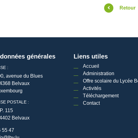
Retour
données générales
Liens utiles
Accueil
SE :
Administration
0, avenue du Blues
Offre scolaire du Lycée B
4368 Belvaux
Activités
uxembourg
Téléchargement
SE POSTALE :
Contact
P. 115
4402 Belvaux
 55 47
fo@lbv.lu