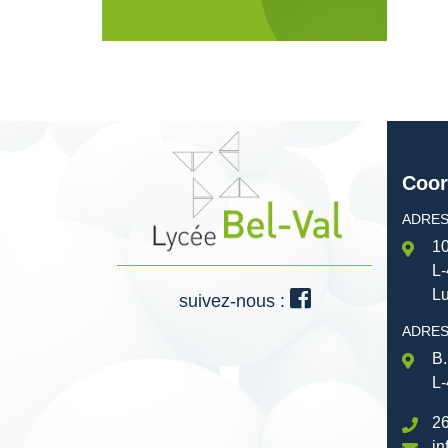
Coor
ADRES
10
L-
L
suivez-nous :
ADRES
B.
L-
26
in