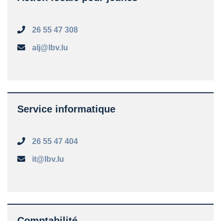
26 55 47 308
alj@lbv.lu
Service informatique
26 55 47 404
it@lbv.lu
Comptabilité