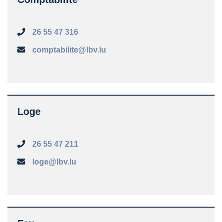
26 55 47 316
comptabilite@lbv.lu
Loge
26 55 47 211
loge@lbv.lu