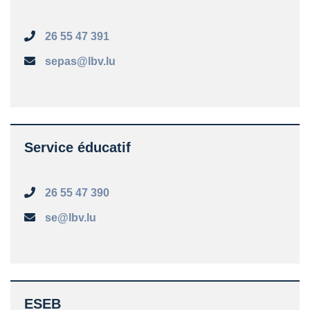
26 55 47 391
sepas@lbv.lu
Service éducatif
26 55 47 390
se@lbv.lu
ESEB