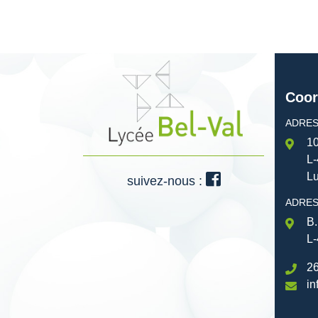
Coor
ADRES
10
L-
L
suivez-nous :
ADRES
B.
L-
26
in