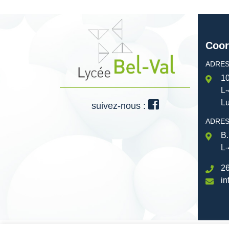
Coor
ADRES
10
L-
L
suivez-nous :
ADRES
B.
L-
26
in