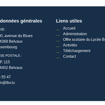
données générales
Liens utiles
Accueil
SE :
Administration
0, avenue du Blues
Offre scolaire du Lycée B
4368 Belvaux
Activités
uxembourg
Téléchargement
SE POSTALE :
Contact
P. 115
4402 Belvaux
 55 47
fo@lbv.lu