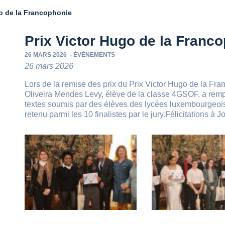
go de la Francophonie
Prix Victor Hugo de la Franc
26 MARS 2026
-
ÉVÉNEMENTS
26 mars 2026
Lors de la remise des prix du Prix Victor Hugo de la Fr
Oliveira Mendes Levy, élève de la classe 4GSOF, a remp
textes soumis par des élèves des lycées luxembourgeois 
retenu parmi les 10 finalistes par le jury.Félicitations à 