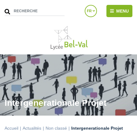
MENU
FR
Intergenerationale Projet
Accueil
Actualités
Non classé
Intergenerationale Projet