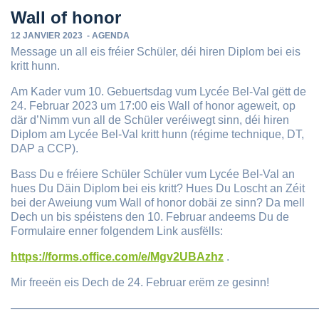
Wall of honor
12 JANVIER 2023
-
AGENDA
Message un all eis fréier Schüler, déi hiren Diplom bei eis
kritt hunn.
Am Kader vum 10. Gebuertsdag vum Lycée Bel-Val gëtt de
24. Februar 2023 um 17:00 eis Wall of honor ageweit, op
där d’Nimm vun all de Schüler veréiwegt sinn, déi hiren
Diplom am Lycée Bel-Val kritt hunn (régime technique, DT,
DAP a CCP).
Bass Du e fréiere Schüler Schüler vum Lycée Bel-Val an
hues Du Däin Diplom bei eis kritt? Hues Du Loscht an Zéit
bei der Aweiung vum Wall of honor dobäi ze sinn? Da mell
Dech un bis spéistens den 10. Februar andeems Du de
Formulaire enner folgendem Link ausfëlls:
https://forms.office.com/e/Mgv2UBAzhz
.
Mir freeën eis Dech de 24. Februar erëm ze gesinn!
———————————————————————————