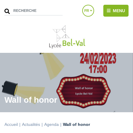
MENU
FR
Wall of honor
Accueil
Actualités
Agenda
Wall of honor