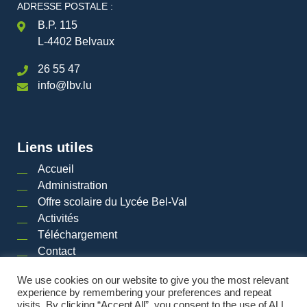
ADRESSE POSTALE :
B.P. 115
L-4402 Belvaux
26 55 47
info@lbv.lu
Liens utiles
Accueil
Administration
Offre scolaire du Lycée Bel-Val
Activités
Téléchargement
Contact
We use cookies on our website to give you the most relevant
experience by remembering your preferences and repeat
visits. By clicking “Accept All”, you consent to the use of ALL