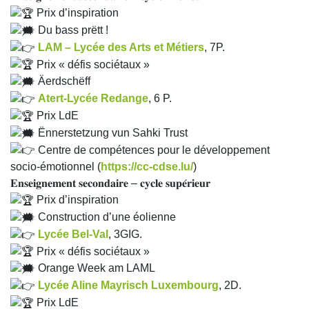
Prix d’inspiration
Du bass prëtt !
LAM – Lycée des Arts et Métiers
, 7P.
Prix « défis sociétaux »
Äerdschëff
Atert-Lycée Redange
, 6 P.
Prix LdE
Ënnerstetzung vun Sahki Trust
Centre de compétences pour le développement
socio-émotionnel (
https://cc-cdse.lu/
)
𝐄𝐧𝐬𝐞𝐢𝐠𝐧𝐞𝐦𝐞𝐧𝐭 𝐬𝐞𝐜𝐨𝐧𝐝𝐚𝐢𝐫𝐞 – 𝐜𝐲𝐜𝐥𝐞 𝐬𝐮𝐩𝐞́𝐫𝐢𝐞𝐮𝐫
Prix d’inspiration
Construction d’une éolienne
Lycée Bel-Val
, 3GIG.
Prix « défis sociétaux »
Orange Week am LAML
Lycée Aline Mayrisch Luxembourg
, 2D.
Prix LdE