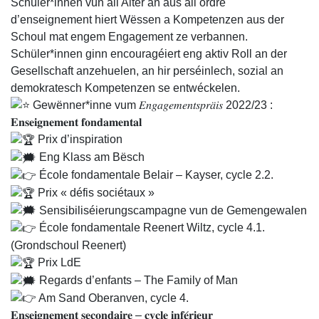
Schüler*innen vun all Alter an aus all ordre
d’enseignement hiert Wëssen a Kompetenzen aus der
Schoul mat engem Engagement ze verbannen.
Schüler*innen ginn encouragéiert eng aktiv Roll an der
Gesellschaft anzehuelen, an hir perséinlech, sozial an
demokratesch Kompetenzen se entwéckelen.
Gewënner*inne vum 𝐸𝑛𝑔𝑎𝑔𝑒𝑚𝑒𝑛𝑡𝑠𝑝𝑟𝑎̈𝑖𝑠 2022/23 :
𝐄𝐧𝐬𝐞𝐢𝐠𝐧𝐞𝐦𝐞𝐧𝐭 𝐟𝐨𝐧𝐝𝐚𝐦𝐞𝐧𝐭𝐚𝐥
Prix d’inspiration
Eng Klass am Bësch
École fondamentale Belair – Kayser, cycle 2.2.
Prix « défis sociétaux »
Sensibiliséierungscampagne vun de Gemengewalen
École fondamentale Reenert Wiltz, cycle 4.1.
(Grondschoul Reenert)
Prix LdE
Regards d’enfants – The Family of Man
Am Sand Oberanven, cycle 4.
𝐄𝐧𝐬𝐞𝐢𝐠𝐧𝐞𝐦𝐞𝐧𝐭 𝐬𝐞𝐜𝐨𝐧𝐝𝐚𝐢𝐫𝐞 – 𝐜𝐲𝐜𝐥𝐞 𝐢𝐧𝐟𝐞́𝐫𝐢𝐞𝐮𝐫