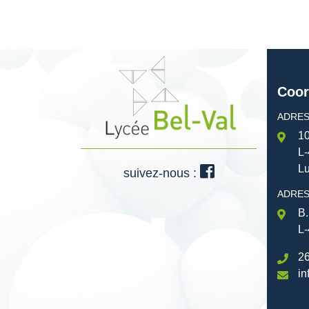
Coor
ADRES
10
L-
L
suivez-nous :
ADRES
B.
L-
26
in