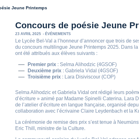
oésie Jeune Printemps
Concours de poésie Jeune P
23 AVRIL 2025
-
ÉVÉNEMENTS
Le Lycée Bel-Val a l’honneur d’annoncer que trois de ses
du concours multilingue Jeune Printemps 2025. Dans la c
ont été attribués aux élèves suivants :
Premier prix
: Selma Alihodzic (4GSOF)
Deuxième prix
: Gabriela Vidal (4GSOF)
Troisième prix
: Lara Disiviscour (COP)
Selma Alihodzic et Gabriela Vidal ont rédigé leurs poème
d’écriture » animé par Madame Spinelli Caterina. Lara 
de l’atelier d’écriture en langue française, organisé d
collaboration avec l’écrivaine Claire Leydenbach et la Ku
La cérémonie de remise des prix s’est tenue à Neumünst
Eric Thill, ministre de la Culture.