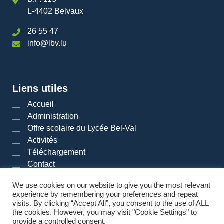
L-4402 Belvaux
26 55 47
info@lbv.lu
Liens utiles
Accueil
Administration
Offre scolaire du Lycée Bel-Val
Activités
Téléchargement
Contact
We use cookies on our website to give you the most relevant
experience by remembering your preferences and repeat
visits. By clicking “Accept All”, you consent to the use of ALL
2026 © LYCéE BEL-VAL | Tous droits réservés
|
Mentions légales
|
Plan du site
the cookies. However, you may visit "Cookie Settings" to
provide a controlled consent.
Powered by