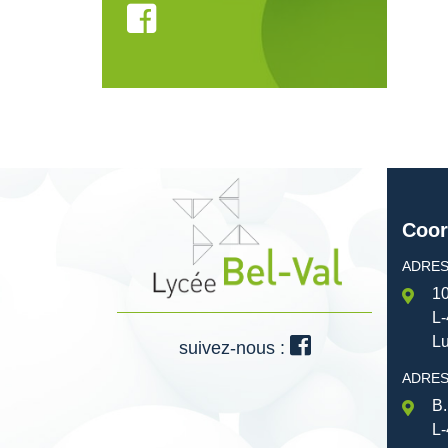
Coor
ADRES
10
L-
L
suivez-nous :
ADRES
B.
L-