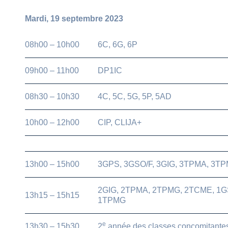
Mardi, 19 septembre 2023
08h00 – 10h00
6C, 6G, 6P
09h00 – 11h00
DP1IC
08h30 – 10h30
4C, 5C, 5G, 5P, 5AD
10h00 – 12h00
CIP, CLIJA+
13h00 – 15h00
3GPS, 3GSO/F, 3GIG, 3TPMA, 3T
2GIG, 2TPMA, 2TPMG, 2TCME, 1GS
13h15 – 15h15
1TPMG
e
13h30 – 15h30
2
année des classes concomitante