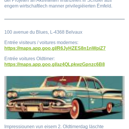
déi Projeten an Aktivitéiten finanzéiert fir Schüler aus
engem wirtschaftlech manner privilegiéierten Ëmfeld.
100 avenue du Blues, L-4368 Belvaux
Entrée visiteurs / voitures modernes:
https://maps.app.goo.gl/R6JyHZES8n1nWpiZ7
Entrée voitures Oldtimer:
https://maps.app.goo.gl/az4QLpkwzGpnzc6B8
Impressiounen vun eisem 2. Oldtimerdag läschte