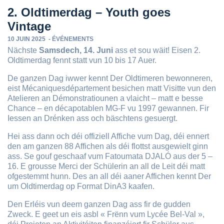
2. Oldtimerdag – Youth goes
Vintage
10 JUIN 2025
-
ÉVÉNEMENTS
Nächste
Samsdech, 14. Juni
ass et sou wäit! Eisen 2.
Oldtimerdag fennt statt vun 10 bis 17 Auer.
De ganzen Dag iwwer kennt Der Oldtimeren bewonneren,
eist Mécaniquesdépartement besichen matt Visitte vun den
Atelieren an Démonstratiounen a vlaicht – matt e besse
Chance – en décapotablen MG-F vu 1997 gewannen. Fir
Iessen an Drénken ass och bäschtens gesuergt.
Hei ass dann och déi offiziell Affiche vum Dag, déi ennert
den am ganzen 88 Affichen als déi flottst ausgewielt ginn
ass. Se gouf geschaaf vum Fatoumata DJALÓ aus der 5 –
16. E grousse Merci der Schülerin an all de Leit déi matt
ofgestemmt hunn. Des an all déi aaner Affichen kennt Der
um Oldtimerdag op Format DinA3 kaafen.
Den Erléis vun deem ganzen Dag ass fir de gudden
Zweck. E geet un eis asbl « Frënn vum Lycée Bel-Val »,