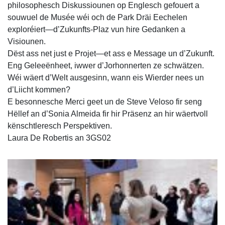
philosophesch Diskussiounen op Englesch gefouert a
souwuel de Musée wéi och de Park Dräi Eechelen
exploréiert—d’Zukunfts-Plaz vun hire Gedanken a
Visiounen.
Dëst ass net just e Projet—et ass e Message un d’Zukunft.
Eng Geleeënheet, iwwer d’Jorhonnerten ze schwätzen.
Wéi wäert d’Welt ausgesinn, wann eis Wierder nees un
d’Liicht kommen?
E besonnesche Merci geet un de Steve Veloso fir seng
Hëllef an d’Sonia Almeida fir hir Präsenz an hir wäertvoll
kënschtleresch Perspektiven.
Laura De Robertis an 3GS02