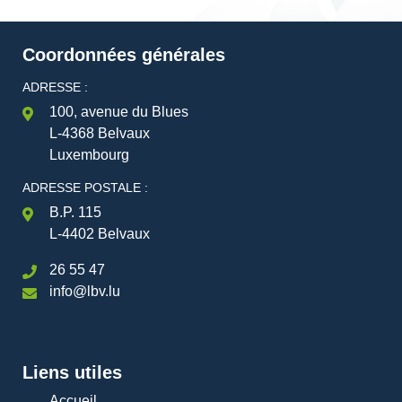
Coordonnées générales
ADRESSE :
100, avenue du Blues
L-4368 Belvaux
Luxembourg
ADRESSE POSTALE :
B.P. 115
L-4402 Belvaux
26 55 47
info@lbv.lu
Liens utiles
Accueil