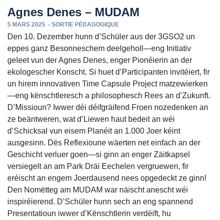
Agnes Denes – MUDAM
5 MARS 2025
-
SORTIE PÉDAGOGIQUE
Den 10. Dezember hunn d’Schüler aus der 3GSO2 un
eppes ganz Besonneschem deelgeholl—eng Initiativ
geleet vun der Agnes Denes, enger Pionéierin an der
ekologescher Konscht. Si huet d’Participanten invitéiert, fir
un hirem innovativen Time Capsule Project matzewierken
—eng kënschtleresch a philosophesch Rees an d’Zukunft.
D’Missioun? Iwwer déi déifgräifend Froen nozedenken an
ze beäntweren, wat d’Liewen haut bedeit an wéi
d’Schicksal vun eisem Planéit an 1.000 Joer kéint
ausgesinn. Dës Reflexioune wäerten net einfach an der
Geschicht verluer goen—si ginn an enger Zäitkapsel
versiegelt an am Park Dräi Eechelen vergruewen, fir
eréischt an engem Joerdausend nees opgedeckt ze ginn!
Den Nomëtteg am MUDAM war näischt anescht wéi
inspiréierend. D’Schüler hunn sech an eng spannend
Presentatioun iwwer d’Kënschtlerin verdéift, hu