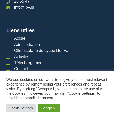
26 55 47
info@lbv.lu
Liens utiles
Accueil
Administration
Offre scolaire du Lycée Bel-Val
Activités
Téléchargement
Contact
We use cookies on our website to give you the most relevant
experience by remembering your preferences and repeat
visits. By clicking “Accept All”, you consent to the use of ALL
2026 © LYCéE BEL-VAL | Tous droits réservés
|
Mentions légales
|
Plan du site
the cookies. However, you may visit "Cookie Settings" to
provide a controlled consent.
Powered by
Cookie Settings
Accept All
Made by