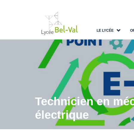
LE LYCÉE
O
Technicien en méc
électrique