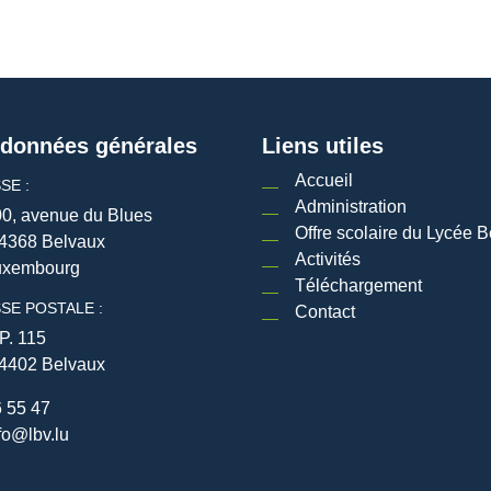
données générales
Liens utiles
Accueil
SE :
Administration
0, avenue du Blues
Offre scolaire du Lycée B
4368 Belvaux
Activités
uxembourg
Téléchargement
SE POSTALE :
Contact
P. 115
4402 Belvaux
 55 47
fo@lbv.lu