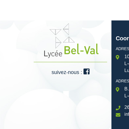
Coor
ADRES
10
L-
L
suivez-nous :
ADRES
B.
L-
26
in