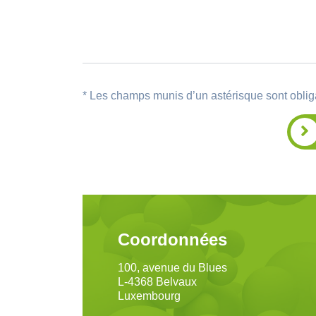
* Les champs munis d’un astérisque sont oblig
Coordonnées
100, avenue du Blues
L-4368 Belvaux
Luxembourg