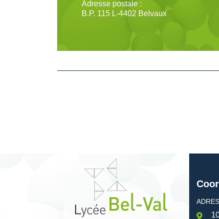
Adresse postale :
B.P. 115 L-4402 Belvaux
Coor
ADRES
10