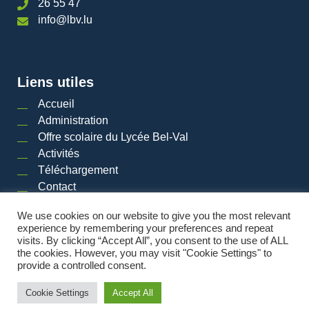
26 55 47
info@lbv.lu
Liens utiles
Accueil
Administration
Offre scolaire du Lycée Bel-Val
Activités
Téléchargement
Contact
We use cookies on our website to give you the most relevant
experience by remembering your preferences and repeat
visits. By clicking “Accept All”, you consent to the use of ALL
2026 © LYCéE BEL-VAL | Tous droits réservés
|
Mentions légales
|
Plan du site
the cookies. However, you may visit "Cookie Settings" to
provide a controlled consent.
Powered by
Cookie Settings
Accept All
Made by