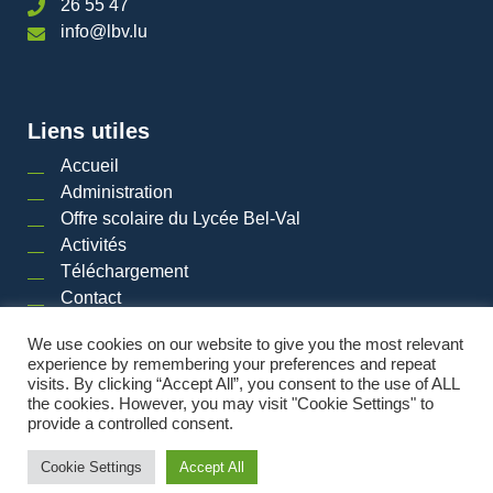
26 55 47
info@lbv.lu
Liens utiles
Accueil
Administration
Offre scolaire du Lycée Bel-Val
Activités
Téléchargement
Contact
We use cookies on our website to give you the most relevant
experience by remembering your preferences and repeat
visits. By clicking “Accept All”, you consent to the use of ALL
2026 © LYCéE BEL-VAL | Tous droits réservés
|
Mentions légales
|
Plan du site
the cookies. However, you may visit "Cookie Settings" to
provide a controlled consent.
Powered by
Cookie Settings
Accept All
Made by