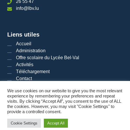
26 55 47
info@lbv.lu
Liens utiles
Accueil
Administration
Offre scolaire du Lycée Bel-Val
Activités
Téléchargement
Contact
We use cookies on our website to give you the most relevant
experience by remembering your preferences and repeat
visits. By clicking “Accept All”, you consent to the use of ALL
2026 © LYCéE BEL-VAL | Tous droits réservés
|
Mentions légales
|
Plan du site
the cookies. However, you may visit "Cookie Settings" to
provide a controlled consent.
Powered by
Cookie Settings
Accept All
Made by