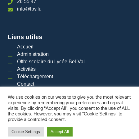
26 55 47
info@lbv.lu
Liens utiles
Accueil
Administration
Offre scolaire du Lycée Bel-Val
Activités
Téléchargement
Contact
We use cookies on our website to give you the most relevant
experience by remembering your preferences and repeat
visits. By clicking “Accept All”, you consent to the use of ALL
2026 © LYCéE BEL-VAL | Tous droits réservés
|
Mentions légales
|
Plan du site
the cookies. However, you may visit "Cookie Settings" to
provide a controlled consent.
Powered by
Cookie Settings
Accept All
Made by