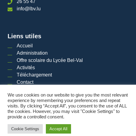
26 55 47
info@lbv.lu
Liens utiles
Accueil
Administration
Offre scolaire du Lycée Bel-Val
Activités
Téléchargement
Contact
We use cookies on our website to give you the most relevant
experience by remembering your preferences and repeat
visits. By clicking “Accept All”, you consent to the use of ALL
2026 © LYCéE BEL-VAL | Tous droits réservés
|
Mentions légales
|
Plan du site
the cookies. However, you may visit "Cookie Settings" to
provide a controlled consent.
Powered by
Cookie Settings
Accept All
Made by