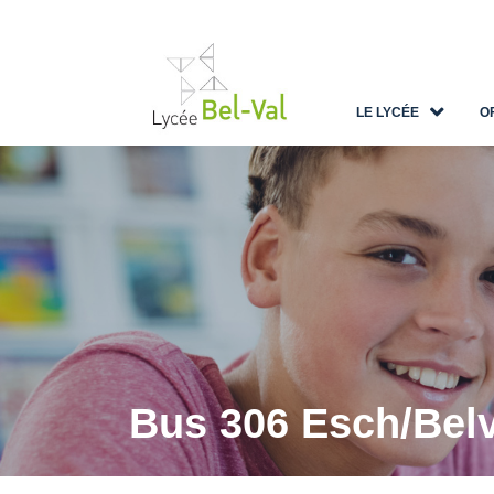
LE LYCÉE
O
Bus 306 Esch/Belva