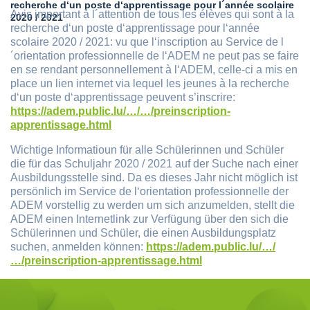
recherche d‘un poste d‘apprentissage pour l´année scolaire
Avis important à l´attention de tous les élèves qui sont à la
2020 / 2021
recherche d‘un poste d‘apprentissage pour l‘année
scolaire 2020 / 2021: vu que l‘inscription au Service de l
´orientation professionnelle de l‘ADEM ne peut pas se faire
en se rendant personnellement à l‘ADEM, celle-ci a mis en
place un lien internet via lequel les jeunes à la recherche
d‘un poste d‘apprentissage peuvent s’inscrire:
https://adem.public.lu/…/…/preinscription-
apprentissage.html
Wichtige Informatioun für alle Schülerinnen und Schüler
die für das Schuljahr 2020 / 2021 auf der Suche nach einer
Ausbildungsstelle sind. Da es dieses Jahr nicht möglich ist
persönlich im Service de l‘orientation professionnelle der
ADEM vorstellig zu werden um sich anzumelden, stellt die
ADEM einen Internetlink zur Verfügung über den sich die
Schülerinnen und Schüler, die einen Ausbildungsplatz
suchen, anmelden können:
https://adem.public.lu/…/
…/preinscription-apprentissage.html