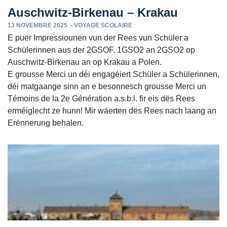
Auschwitz-Birkenau – Krakau
13 NOVEMBRE 2025
-
VOYAGE SCOLAIRE
E puer Impressiounen vun der Rees vun Schüler a
Schülerin­nen aus der 2GSOF, 1GSO2 an 2GSO2 op
Auschwitz-Birkenau an op Krakau a Polen.
E grousse Merci un déi engagéiert Schüler a Schülerin­nen,
déi matgaange sinn an e besonnesch grousse Merci un
Témoins de la 2e Génération a.s.b.l. fir eis dës Rees
erméiglecht ze hunn! Mir wäerten dës Rees nach laang an
Erënnerung behalen.